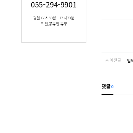
055-294-9901
평일 08시30분 - 17시30분
토,일,공휴일 휴무
이전글
업
댓글
0